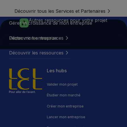
véritable partenaire. Que vous développiez un réseau ou
LCL, banque de la franchise
rejoigniez une enseigne, nous vous accompagnons à chaque
Découvrir tous les Services e
Découvrir tous les Services et Partenaires
étape : création, développement, expansion ou transmission.
C'est pour répondre aux besoins spécifiques de cet
Autres ressources pour votre projet
écosystème que LCL a créé son pôle dédié : une expertise
Découvrir les ressources
Gérer la croissance de mon entreprise
reconnue et des solutions sur-mesure.
Découvrir les ressources
Découvrir les ressources
Piloter mon entreprise
Découvrir les ressources
Découvrir les ressources
Découvrir les ressources
Les hubs
Valider mon projet
Étudier mon marché
Créer mon entreprise
Lancer mon entreprise