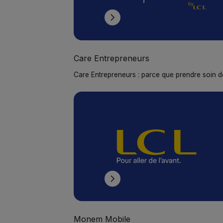
Care Entrepreneurs
Care Entrepreneurs : parce que prendre soin d
c’est aussi prendre soin de son entreprise.LCL 
Care Entrepreneurs
ses partenaires vous accompagnent à chaque
étape, pour faire de votre bien-être une vraie 
entrepreneuriale.
Monem Mobile