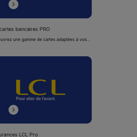
cartes bancaires PRO
uvrez une gamme de cartes adaptées à vos
ns spécifiques. Simplifiez la gestion de votre
cartes bancaires PRO
ité en isolant vos dépenses professionnelles et
iciez de services exclusifs.
urances LCL Pro