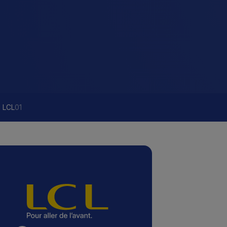
s LCL
01