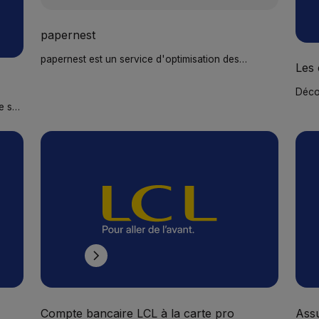
papernest
papernest est un service d'optimisation des
Les 
contrats d'énergie destiné aux professionnels. Il
papernest
permet de comparer, négocier et réduire ses
Déco
factures de gaz et d'électricité grâce à un expert
besoi
Les 
e soi,
dédié.
activ
et
bénéf
force
Compte bancaire LCL à la carte pro
Ass