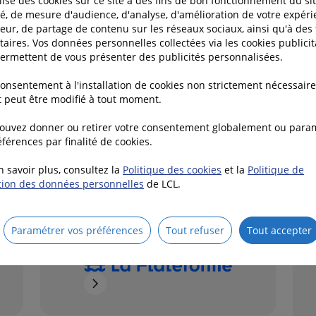
ilise des cookies sur ce site à des fins de bon fonctionnement du sit
avec un accompagnement régional dédié.
té, de mesure d'audience, d'analyse, d'amélioration de votre expér
teur, de partage de contenu sur les réseaux sociaux, ainsi qu'à des 
taires. Vos données personnelles collectées via les cookies publicit
ermettent de vous présenter des publicités personnalisées.
consentement à l'installation de cookies non strictement nécessaire
et peut être modifié à tout moment.
ouvez donner ou retirer votre consentement globalement ou para
férences par finalité de cookies.
Yapla
Kole
Yapla vous permet de collecter inscriptions et
n savoir plus, consultez la
Politique des cookies
et la
Politique de
eau
paiements en ligne (adhésions, billetterie
Yapla
tion des données personnelles
de LCL.
Kolec
d'événements, dons, boutique), et automatise tout
indép
Kole
ce qui en découle : confirmation, reçu fiscal, mise à
passa
t
jour de la base membres, comptabilité. Profitez
Paramétrer vos préférences
Tout refuser
Tout accepter
également d’outils de communication intégrés (site
web, newsletters) : chaque fonctionnalité s'intègre
aux autres et grandit avec vos besoins. Sa mission
? Permettre aux dirigeants et bénévoles de
consacrer leur énergie à leur projet associatif plutôt
qu'à la gestion administrative.