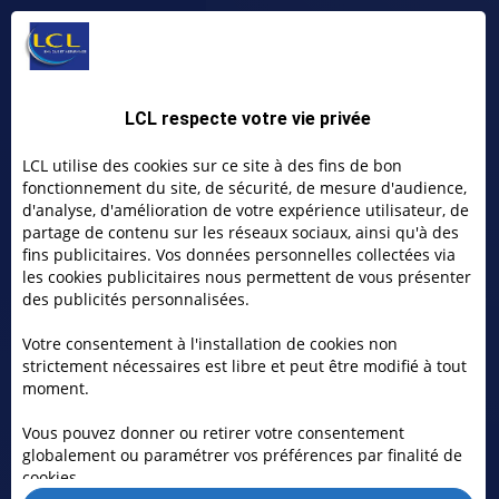
Avec Care
Entrepreneurs, libérez
votre esprit
LCL respecte votre vie privée
d’entreprendre
LCL utilise des cookies sur ce site à des fins de bon
fonctionnement du site, de sécurité, de mesure d'audience,
d'analyse, d'amélioration de votre expérience utilisateur, de
partage de contenu sur les réseaux sociaux, ainsi qu'à des
fins publicitaires. Vos données personnelles collectées via
Être entrepreneur, c’est une aventure passionnante !
les cookies publicitaires nous permettent de vous présenter
Entre les défis professionnels à relever, et les réalités
des publicités personnalisées.
du quotidien, la charge mentale peut être
Votre consentement à l'installation de cookies non
particulièrement lourde.
strictement nécessaires est libre et peut être modifié à tout
moment.
Avec les partenaires de Care Entrepreneurs, LCL
propose un dispositif de
soutien concret et
Vous pouvez donner ou retirer votre consentement
personnalisé.
globalement ou paramétrer vos préférences par finalité de
cookies.