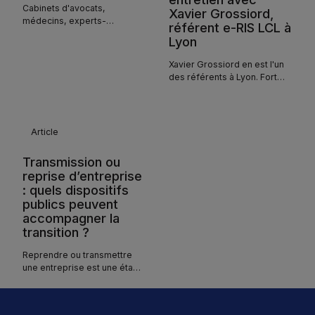
Cabinets d'avocats,
Xavier Grossiord,
médecins, experts-
référent e-RIS LCL à
comptables : découvrez les
Lyon
prix de cession réels des
cabinets libéraux en 2025-
Xavier Grossiord en est l'un
2026 selon l'étude Interfimo.
des référents à Lyon. Fort
d'une position
d'intermédiaire au cœur de
ces rapprochements, il nous
livre sa vision du métier, les
Article
ressorts de l'intelligence
collective qui fait la force du
Transmission ou
réseau, et les conseils qu'il
reprise d’entreprise
donnerait à tout dirigeant —
: quels dispositifs
qu'il soit vendeur ou
publics peuvent
repreneur — avant de se
accompagner la
lancer dans ce qui constitue
souvent l'une des décisions
transition ?
les plus importantes de sa
vie professionnelle.
Reprendre ou transmettre
une entreprise est une étape
décisive. Elle combine des
enjeux humains, financiers et
stratégiques.Pour faciliter