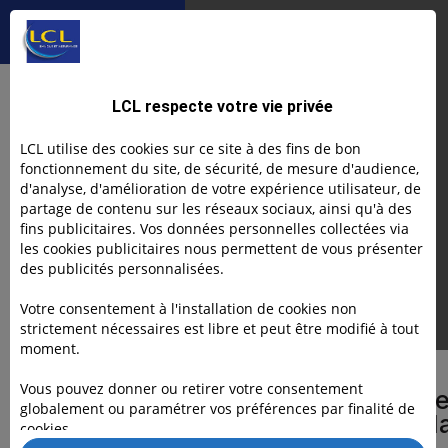
Évaluation d'une entr
arrière
mon
d'une
entreprise
entreprise : les
différentes
Je transmets
Article
méthodes
Évaluation d'une
LCL respecte votre vie privée
entreprise : les
LCL utilise des cookies sur ce site à des fins de bon
fonctionnement du site, de sécurité, de mesure d'audience,
différentes
d'analyse, d'amélioration de votre expérience utilisateur, de
partage de contenu sur les réseaux sociaux, ainsi qu'à des
méthodes
fins publicitaires. Vos données personnelles collectées via
les cookies publicitaires nous permettent de vous présenter
des publicités personnalisées.
Votre consentement à l'installation de cookies non
Eve GERMAIN
16.10.25
strictement nécessaires est libre et peut être modifié à tout
moment.
DANS CET ARTICLE
Vous pouvez donner ou retirer votre consentement
Pourquoi évaluer un
globalement ou paramétrer vos préférences par finalité de
entreprise avant de l
cookies.
Text Link
vendre ?