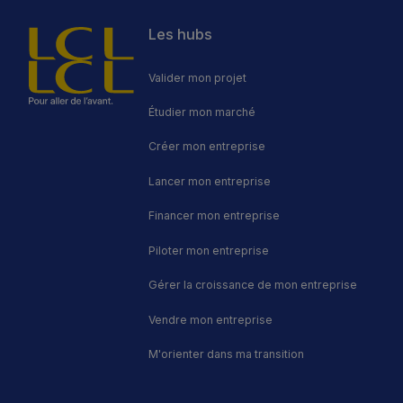
cette transition, les
dispositifs publics peuvent
Les hubs
jouer un rôle clé : alléger la
charge financière, sécuriser
la reprise et favoriser la
Valider mon projet
continuité de l’activité.
Étudier mon marché
Créer mon entreprise
Lancer mon entreprise
Financer mon entreprise
Piloter mon entreprise
Gérer la croissance de mon entreprise
Vendre mon entreprise
M'orienter dans ma transition
Footer