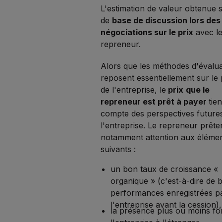
L'estimation de valeur obtenue s
de
base de discussion lors des
négociations sur le prix
avec l
repreneur.
Alors que les méthodes d'évalua
reposent essentiellement sur le
de l'entreprise, le
prix
que le
repreneur est prêt à payer
tie
compte des perspectives future
l'entreprise. Le repreneur prête
notamment attention aux éléme
suivants :
un bon taux de croissance «
organique » (c'est-à-dire de
performances enregistrées p
l'entreprise avant la cession),
la présence plus ou moins fo