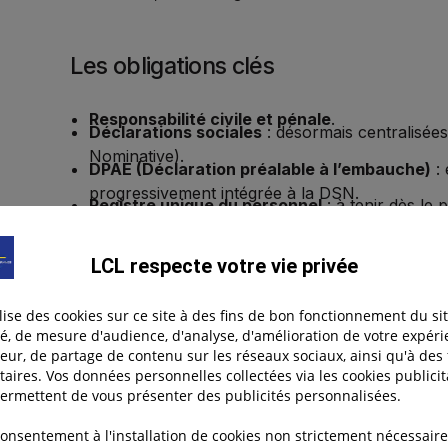
Les obligations clés
Responsabilité civile et pénale
.
Déclarations sociales
: désormais centralisées
Nominative).
DPAE (Déclaration préalable à l’embauche)
: 
progressivement intégrée à la DSN.
Registre unique du personnel
: à tenir dès le 
Mutuelle obligatoire
: chaque employeur doit 
collective.
Participation et intéressement
: obligatoires 
LCL respecte votre vie privée
salariés, et depuis 2025 pour les entreprises de
bénéfice.
ilise des cookies sur ce site à des fins de bon fonctionnement du sit
té, de mesure d'audience, d'analyse, d'amélioration de votre expér
Un manquement peut coûter cher : amendes, péna
teur, de partage de contenu sur les réseaux sociaux, ainsi qu'à des 
pénale du dirigeant en cas de manquement grave.
taires. Vos données personnelles collectées via les cookies publicit
ermettent de vous présenter des publicités personnalisées.
Astuce :
mettez en place un
calendrier annuel d
consentement à l'installation de cookies non strictement nécessaire
assemblées générales, audits sécurité).