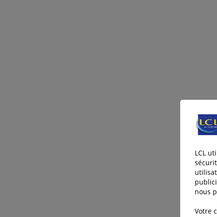
LCL ut
sécuri
utilisa
publici
nous p
Votre 