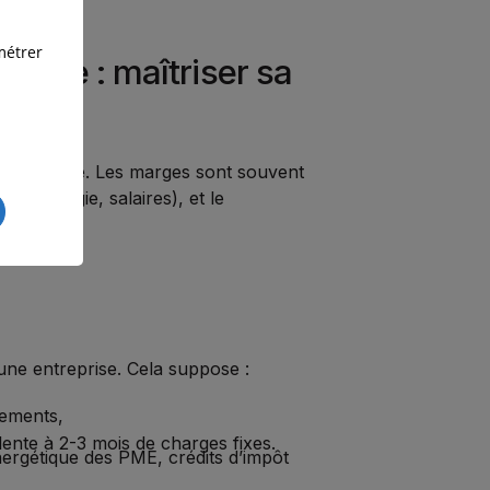
métrer
iscale : maîtriser sa
de la guerre. Les marges sont souvent
s, énergie, salaires), et le
nées.
’une entreprise. Cela suppose :
sements,
lente à 2-3 mois de charges fixes.
énergétique des PME, crédits d’impôt