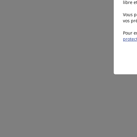
libre 
Vous p
vos pré
Pour e
protec