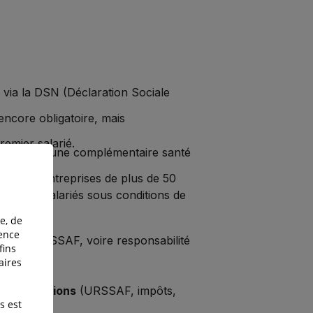
 via la DSN (Déclaration Sociale
encore obligatoire, mais
premier salarié.
proposer une complémentaire santé
pour les entreprises de plus de 50
 11 à 49 salariés sous conditions de
e, de
ience
lités URSSAF, voire responsabilité
fins
aires
es obligations
(URSSAF, impôts,
s est