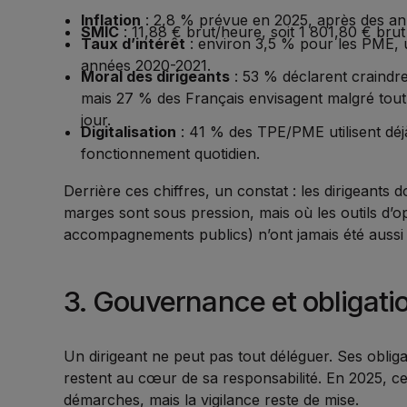
Inflation
: 2,8 % prévue en 2025, après des an
SMIC
: 11,88 € brut/heure, soit 1 801,80 € bru
Taux d’intérêt
: environ 3,5 % pour les PME,
années 2020-2021.
Moral des dirigeants
: 53 % déclarent craindre 
mais 27 % des Français envisagent malgré tout
jour.
Digitalisation
: 41 % des TPE/PME utilisent déjà l
fonctionnement quotidien.
Derrière ces chiffres, un constat : les dirigeants
marges sont sous pression, mais où les outils d’opti
accompagnements publics) n’ont jamais été auss
3. Gouvernance et obligati
Un dirigeant ne peut pas tout déléguer. Ses obligat
restent au cœur de sa responsabilité. En 2025, cer
démarches, mais la vigilance reste de mise.