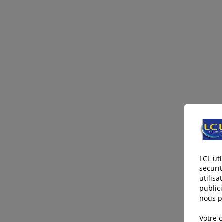
LCL ut
sécuri
utilisa
publici
nous p
Votre 