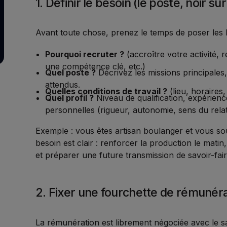
1. Définir le besoin (le poste, noir su
Avant toute chose, prenez le temps de poser les 
Pourquoi recruter ?
(accroître votre activité,
une compétence clé, etc.)
Quel poste ?
Décrivez les missions principales, 
attendus.
Quelles conditions de travail ?
(lieu, horaires
Quel profil ?
Niveau de qualification, expérienc
personnelles (rigueur, autonomie, sens du rela
Exemple : vous êtes artisan boulanger et vous so
besoin est clair : renforcer la production le mati
et préparer une future transmission de savoir-fair
2. Fixer une fourchette de rémunér
La rémunération est librement négociée avec le sal