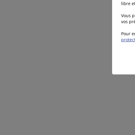
libre 
Vous p
vos pré
Pour e
protec