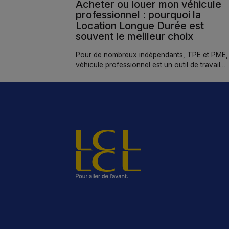
Acheter ou louer mon véhicule
professionnel : pourquoi la
Location Longue Durée est
souvent le meilleur choix
Pour de nombreux indépendants, TPE et PME, 
véhicule professionnel est un outil de travail
indispensable. Dans ce contexte, la LLD s’imp
de plus en plus comme la solution la plus
stratégique pour préserver sa trésorerie, maîtri
ses coûts et rester flexible.