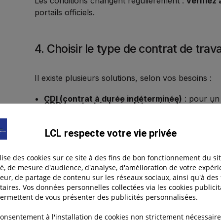
Les conditions changent régulièrement :
vérifiez
portails officiels.
4. Choisir le type de contrat de trava
Il existe plusieurs solutions, selon vos besoins :
CDI (contrat à durée indéterminée)
: pour un 
CDD (contrat à durée déterminée)
: pour rép
saisonnier.
Contrat d’apprentissage ou de professionnal
LCL respecte votre vie privée
un adulte en alternance.
Convention de stage
: pour des missions temp
ilise des cookies sur ce site à des fins de bon fonctionnement du sit
Astuce : faites-vous accompagner (expert-comptab
té, de mesure d'audience, d'analyse, d'amélioration de votre expér
le choix et la rédaction du contrat.
teur, de partage de contenu sur les réseaux sociaux, ainsi qu'à des 
taires. Vos données personnelles collectées via les cookies publicit
ermettent de vous présenter des publicités personnalisées.
5. Respecter les formalités d’emba
consentement à l'installation de cookies non strictement nécessaire