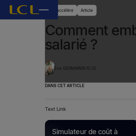
J’accélère
Article
Comment emb
salarié ?
Eve GERMAIN
16.10.25
DANS CET ARTICLE
Text Link
Simulateur de coût à