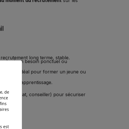
 au moment du recrutement
sur les
il
recrutement long terme, stable.
ondre à un besoin ponctuel ou
isation
: idéal pour former un jeune ou
oraires d’apprentissage.
e, de
le, avocat, conseiller) pour sécuriser
ience
fins
aires
uche
s est