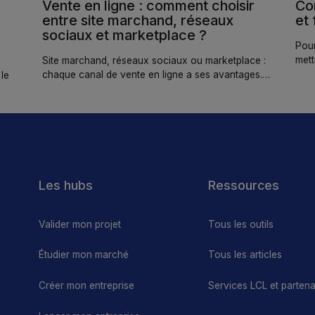
Vente en ligne : comment choisir
Con
entre site marchand, réseaux
et 
sociaux et marketplace ?
Pour
mett
Site marchand, réseaux sociaux ou marketplace :
retra
chaque canal de vente en ligne a ses avantages.
le
On vous aide à choisir la bonne stratégie pour
votre activité.
ose
ser
Les hubs
Ressources
Valider mon projet
Tous les outils
Étudier mon marché
Tous les articles
Créer mon entreprise
Services LCL et partena