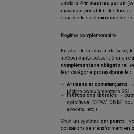
validera
4 trimestres par an
(le
maximum possible), dès lors qu’i
dépasse le seuil minimum de coti
Régime complémentaire
En plus de la retraite de base, l
indépendants cotisent à une
ret
complémentaire obligatoire
, s
leur catégorie professionnelle :
Artisans et commerçants
→
régime complémentaire SSI.
Professions libérales
→ cais
spécifique (CIPAV, CNBF pour
avocats, etc.).
C’est un système
par points
: v
cotisations se transforment en p