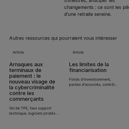
trimestres, anticiper les
changements : ce sont les pili
d’une retraite sereine.
Autres ressources qui pourraient vous intéresser
Article
Article
Arnaques aux
Les limites de la
terminaux de
financiarisation
paiement : le
Fonds d'investissement,
nouveau visage de
pactes d'associés, contrôle
la cybercriminalité
effectif : la jurisprudence
contre les
recadre les abus de la
commerçants
financiarisation dans les
professions libérales. Ce qui
Vol de TPE, faux support
change pour votre structure
technique, logiciels piratés :
d'exercice.
les arnaques aux terminaux
de paiement sont aussi des
cyberattaques. Comment