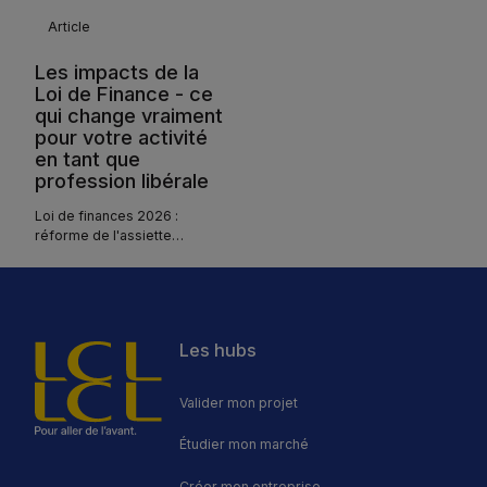
protéger votre commerce.
Article
Les impacts de la
Loi de Finance - ce
qui change vraiment
pour votre activité
en tant que
profession libérale
Loi de finances 2026 :
réforme de l'assiette
sociale, flat tax à 31,4 %, SEL
en BNC, barème IR tout ce
qui change pour les
professions libérales.
Les hubs
Valider mon projet
Étudier mon marché
Créer mon entreprise