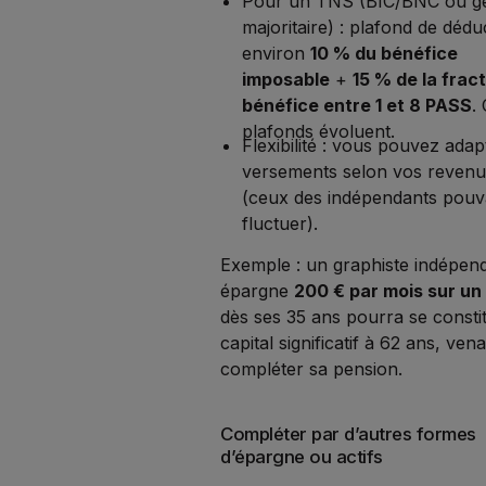
Pour un TNS (BIC/BNC ou g
majoritaire) : plafond de dédu
environ
10 % du bénéfice
imposable
+
15 % de la frac
bénéfice entre 1 et 8 PASS
.
plafonds évoluent.
Flexibilité : vous pouvez adap
versements selon vos revenu
(ceux des indépendants pouv
fluctuer).
Exemple : un graphiste indépend
épargne
200 € par mois sur un
dès ses 35 ans pourra se consti
capital significatif à 62 ans, ven
compléter sa pension.
Compléter par d’autres formes
d’épargne ou actifs