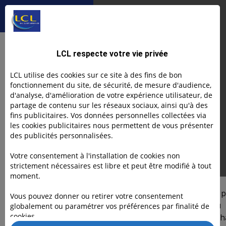
Comment bien prépare
arrière
mon
préparer sa
entreprise
retraite lorsque
l’on est
J’accélère
Article
indépendant
Comment bien
LCL respecte votre vie privée
préparer sa retraite
LCL utilise des cookies sur ce site à des fins de bon
fonctionnement du site, de sécurité, de mesure d'audience,
lorsque l’on est
d'analyse, d'amélioration de votre expérience utilisateur, de
partage de contenu sur les réseaux sociaux, ainsi qu'à des
indépendant
fins publicitaires. Vos données personnelles collectées via
les cookies publicitaires nous permettent de vous présenter
des publicités personnalisées.
Votre consentement à l'installation de cookies non
Eve GERMAIN
16.2.26
strictement nécessaires est libre et peut être modifié à tout
moment.
DANS CET ARTICLE
Quand on est indépendant, on 
Vous pouvez donner ou retirer votre consentement
souvent à gérer son activité au
globalement ou paramétrer vos préférences par finalité de
cookies.
Text Link
quotidien : clients, trésorerie, 