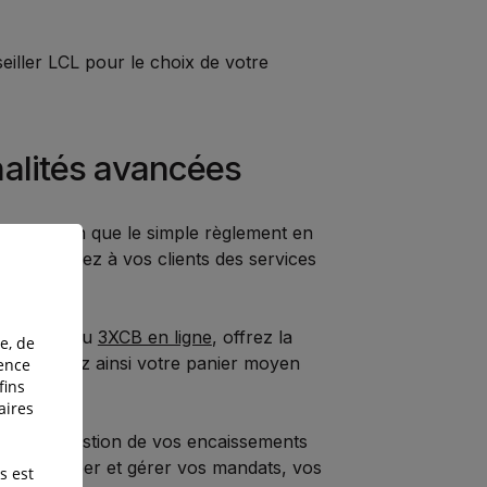
iller LCL pour le choix de votre
nalités avancées
en plus loin que le simple règlement en
, proposez à vos clients des services
at :
magasin
ou
3XCB en ligne
, offrez la
e, de
et augmentez ainsi votre panier moyen
ience
fins
aires
lifiez la gestion de vos encaissements
ouvez créer et gérer vos mandats, vos
s est