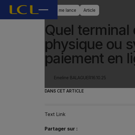
Je me lance
Article
Quel terminal
physique ou 
paiement en li
Emeline BALAGUER
16.10.25
DANS CET ARTICLE
Text Link
Partager sur :