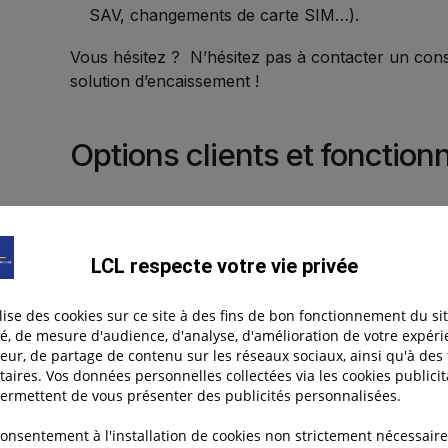
SAV, changements de carte SIM…).
Vous hésitez ? N’hésitez pas à contacter un conse
solution d’encaissement !
Options clients et fonction
Aujourd’hui, les solutions d’encaissement vont bi
espèces ou par carte bancaire. Pour se démarquer
complémentaires qui améliorent l’expérience d’ach
LCL respecte votre vie privée
·
Paiement en plusieurs fois
: Avec
3XCB en 
ilise des cookies sur ce site à des fins de bon fonctionnement du sit
possibilité de payer en 2, 3 ou 4 fois sans frais 
té, de mesure d'audience, d'analyse, d'amélioration de votre expér
teur, de partage de contenu sur les réseaux sociaux, ainsi qu'à des 
tout en facilitant l’achat pour vos clients.
taires. Vos données personnelles collectées via les cookies publicit
ermettent de vous présenter des publicités personnalisées.
·
Abonnement ou paiement récurrent
: Simp
réguliers grâce aux
Prélèvements
(SEPA). Vous p
consentement à l'installation de cookies non strictement nécessaire