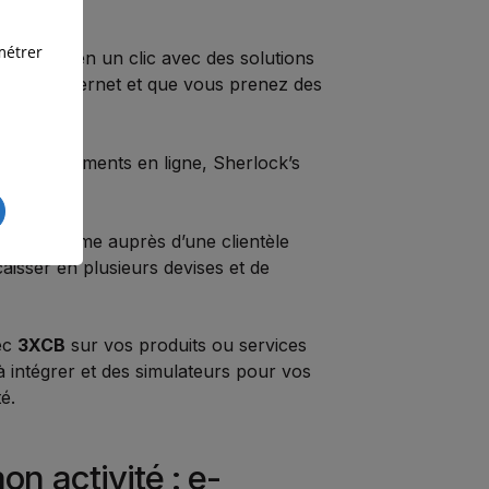
métrer
distance en un clic avec des solutions
e site internet et que vous prenez des
r vos paiements en ligne, Sherlock’s
ssionnalisme auprès d’une clientèle
aisser en plusieurs devises et de
vec
3XCB
sur vos produits ou services
à intégrer et des simulateurs pour vos
é.
n activité : e-