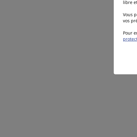
libre 
Vous p
vos pré
Pour e
protec