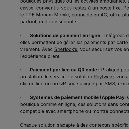
boutiques physiques ou les activités ambulantes.
caisse, convient si vous restez à un poste fixe.
le
TPE Monem Mobile
, connecté en 4G, offre plus
partout, en toute sécurité.
·
Solutions de paiement en ligne :
Intégrées d
elles permettent de gérer les paiements par carte 
virement. Avec
Sherlock’s
, vous sécurisez vos enc
l’expérience client.
·
Paiement par lien ou QR code :
Pratique pou
prestation de service. La solution
Paytweak
vous 
clic un lien ou un QR code unique par SMS, e-mai
·
Systèmes de paiement mobile (Apple Pay, 
boutique comme en ligne, ces solutions sans conta
compatible avec smartphone ou montre connect
Chaque solution s’adapte à des contextes spécifiqu