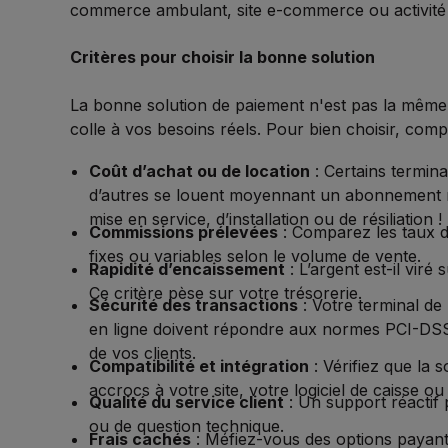
commerce ambulant, site e-commerce ou activité h
Critères pour choisir la bonne solution
La bonne solution de paiement n'est pas la même po
colle à vos besoins réels. Pour bien choisir, compa
Coût d’achat ou de location
: Certains termin
d’autres se louent moyennant un abonnement me
mise en service, d’installation ou de résiliation !
Commissions prélevées
: Comparez les taux d
fixes ou variables selon le volume de vente.
Rapidité d’encaissement
: L’argent est-il vir
Ce critère pèse sur votre trésorerie.
Sécurité des transactions
: Votre terminal de
en ligne doivent répondre aux normes PCI-DSS
de vos clients.
Compatibilité et intégration
: Vérifiez que la s
accrocs à votre site, votre logiciel de caisse ou
Qualité du service client
: Un support réactif 
ou de question technique.
Frais cachés
: Méfiez-vous des options payan