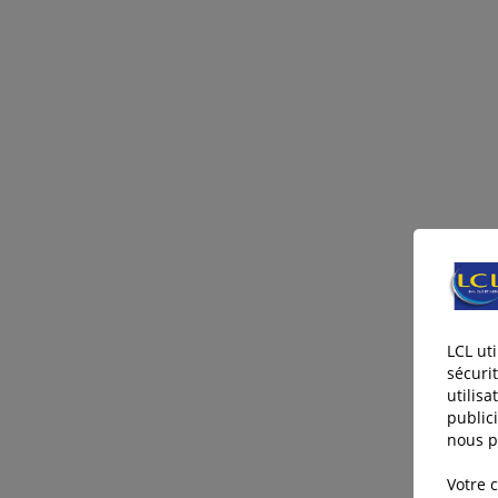
LCL ut
sécuri
utilisa
publici
nous p
Votre 