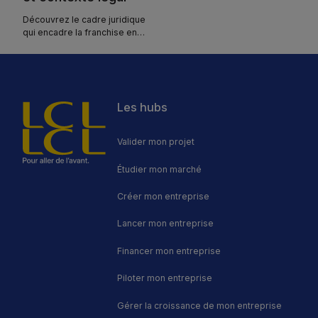
Découvrez le cadre juridique
qui encadre la franchise en
France : loi Doubin,
Document d'Information
Précontractuelle, Code de
déontologie et contrat. Un
guide complet pour
Les hubs
sécuriser votre projet de
franchise.
Valider mon projet
Étudier mon marché
Créer mon entreprise
Lancer mon entreprise
Financer mon entreprise
Piloter mon entreprise
Gérer la croissance de mon entreprise