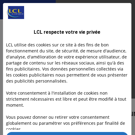
Créer une entreprise 
arrière
mon
entreprise
entreprise
individuelle ou
une société :
Je me lance
Article
que choisir ?
Créer une entreprise
LCL respecte votre vie privée
individuelle ou une
LCL utilise des cookies sur ce site à des fins de bon
fonctionnement du site, de sécurité, de mesure d'audience,
société : que choisir
d'analyse, d'amélioration de votre expérience utilisateur, de
partage de contenu sur les réseaux sociaux, ainsi qu'à des
?
fins publicitaires. Vos données personnelles collectées via
les cookies publicitaires nous permettent de vous présenter
des publicités personnalisées.
Emeline BALAGUER
30.4.26
Votre consentement à l'installation de cookies non
strictement nécessaires est libre et peut être modifié à tout
DANS CET ARTICLE
moment.
Une décision clé pou
Vous pouvez donner ou retirer votre consentement
votre projet
Text Link
globalement ou paramétrer vos préférences par finalité de
cookies.