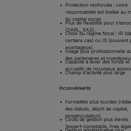
Protection renforcée : votre
responsabilité est limitée au 
du capital social.
Plus de flexibilité pour s’asso
(SARL, SAS).
Choix du régime fiscal : IR (d
certains cas) ou IS (souvent 
avantageux).
Image plus professionnelle a
des partenaires et investisseu
Capacité à lever des fonds et
accueillir de nouveaux associ
Champ d'activité plus large
Inconvénients
Formalités plus lourdes (réda
des statuts, dépôt de capital,
immatriculation).
Coûts de gestion plus élevés
(expert-comptable, frais léga
Gestion administrative plus