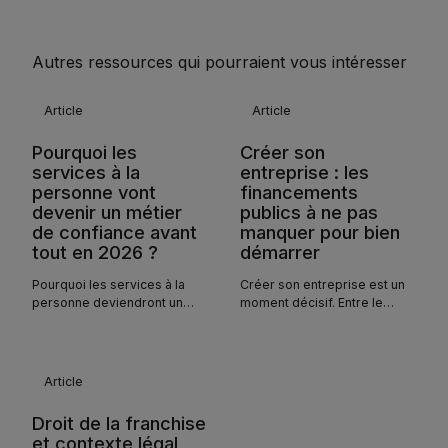
Autres ressources qui pourraient vous intéresser
Article
Article
Pourquoi les
Créer son
services à la
entreprise : les
personne vont
financements
devenir un métier
publics à ne pas
de confiance avant
manquer pour bien
tout en 2026 ?
démarrer
Pourquoi les services à la
Créer son entreprise est un
personne deviendront un
moment décisif. Entre le
métier de confiance en 2026
statut, les démarches et les
? Digital et relation humaine
premiers investissements,
au cœur des enjeux du
chaque dépense compte.
secteur.
Beaucoup d’entrepreneurs
Article
pensent que les aides
publiques peuvent financer
Droit de la franchise
ce lancement.
et contexte légal