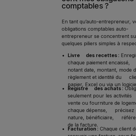
comptables ?
En tant qu’auto-entrepreneur, v
obligations comptables auto-
entrepreneur se concentrent su
quelques piliers simples à respec
Livre des recettes
: Enregi
chaque paiement encaissé,
notant date, montant, mode 
règlement et identité du clie
papier, Excel ou via un logicie
Registre des achats
: Obli
seulement pour les activité
vente ou fourniture de logem
chaque dépense, précisez 
nature, bénéficiaire, réf
de la facture.
Facturation
: Chaque client
recevoir une facture, sous f