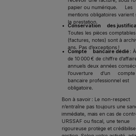
papier ou numérique. Les
mentions obligatoires varient
la prestation.
Conservation des justifica
Toutes les pièces comptab
(factures, notes) sont à archi
ans. Pas d’exceptions !
Compte bancaire dédié
: À
de 10 000 € de chiffre d’aff
annuels deux années consécu
l’ouverture d’un compte
bancaire professionnel est
obligatoire.
Bon à savoir : Le non-respect
n’entraîne pas toujours une san
immédiate, mais en cas de contr
URSSAF ou fiscal, une tenue
rigoureuse protège et crédibilise
gestion. Selon votre activité, ad