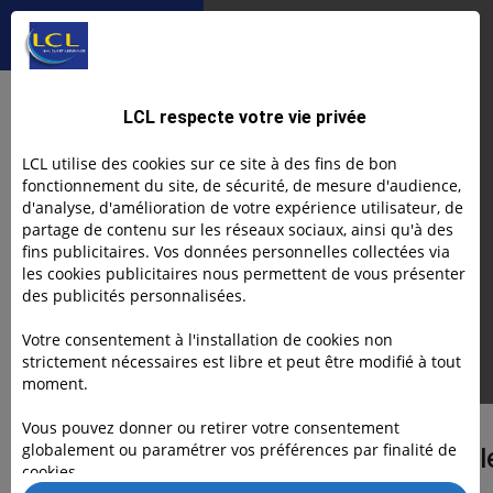
Comptabilité auto-en
arrière
mon
auto-
entreprise
entrepreneur :
quelles sont
Je me lance
Article
mes obligations
Comptabilité auto-
LCL respecte votre vie privée
en 2025-2026 ?
entrepreneur :
LCL utilise des cookies sur ce site à des fins de bon
fonctionnement du site, de sécurité, de mesure d'audience,
quelles sont mes
d'analyse, d'amélioration de votre expérience utilisateur, de
partage de contenu sur les réseaux sociaux, ainsi qu'à des
obligations en 2025-
fins publicitaires. Vos données personnelles collectées via
les cookies publicitaires nous permettent de vous présenter
2026 ?
des publicités personnalisées.
Votre consentement à l'installation de cookies non
strictement nécessaires est libre et peut être modifié à tout
Emeline BALAGUER
14.10.25
moment.
DANS CET ARTICLE
Vous pouvez donner ou retirer votre consentement
globalement ou paramétrer vos préférences par finalité de
Pourquoi me conseill
cookies.
on de tenir une
Text Link