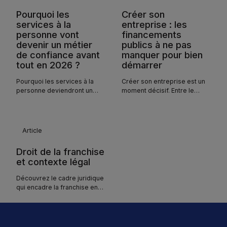
Pourquoi les
Créer son
services à la
entreprise : les
personne vont
financements
devenir un métier
publics à ne pas
de confiance avant
manquer pour bien
tout en 2026 ?
démarrer
Pourquoi les services à la
Créer son entreprise est un
personne deviendront un
moment décisif. Entre le
métier de confiance en 2026
statut, les démarches et les
? Digital et relation humaine
premiers investissements,
au cœur des enjeux du
chaque dépense compte.
secteur.
Beaucoup d’entrepreneurs
Article
pensent que les aides
publiques peuvent financer
Droit de la franchise
ce lancement.
et contexte légal
Découvrez le cadre juridique
qui encadre la franchise en
France : loi Doubin,
Document d'Information
Précontractuelle, Code de
déontologie et contrat. Un