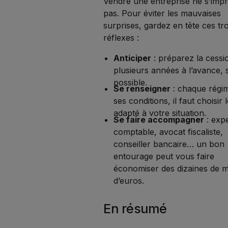
Vendre une entreprise ne s’impr
pas. Pour éviter les mauvaises
surprises, gardez en tête ces tro
réflexes :
Anticiper
: préparez la cessi
plusieurs années à l’avance, s
possible.
Se renseigner
: chaque régi
ses conditions, il faut choisir 
adapté à votre situation.
Se faire accompagner
: expe
comptable, avocat fiscaliste,
conseiller bancaire… un bon
entourage peut vous faire
économiser des dizaines de mi
d’euros.
En résumé