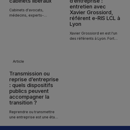
cabinets libéraux
d’entreprise :
entretien avec
Cabinets d'avocats,
Xavier Grossiord,
médecins, experts-
référent e-RIS LCL à
comptables : découvrez les
Lyon
prix de cession réels des
cabinets libéraux en 2025-
Xavier Grossiord en est l'un
2026 selon l'étude Interfimo.
des référents à Lyon. Fort
d'une position
d'intermédiaire au cœur de
ces rapprochements, il nous
livre sa vision du métier, les
Article
ressorts de l'intelligence
collective qui fait la force du
Transmission ou
réseau, et les conseils qu'il
reprise d’entreprise
donnerait à tout dirigeant —
: quels dispositifs
qu'il soit vendeur ou
publics peuvent
repreneur — avant de se
accompagner la
lancer dans ce qui constitue
souvent l'une des décisions
transition ?
les plus importantes de sa
vie professionnelle.
Reprendre ou transmettre
une entreprise est une étape
décisive. Elle combine des
enjeux humains, financiers et