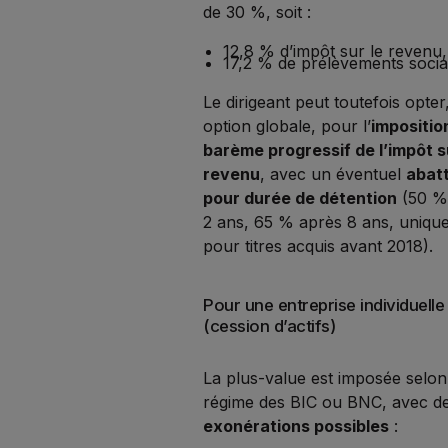
de 30 %, soit :
12,8 % d’impôt sur le revenu,
17,2 % de prélèvements socia
Le dirigeant peut toutefois opter
option globale, pour l’
impositio
barème progressif de l’impôt s
revenu
, avec un éventuel
abat
pour durée de détention
(50 %
2 ans, 65 % après 8 ans, uniqu
pour titres acquis avant 2018).
Pour une entreprise individuelle
(cession d’actifs)
La plus-value est imposée selon
régime des BIC ou BNC, avec d
exonérations possibles
: