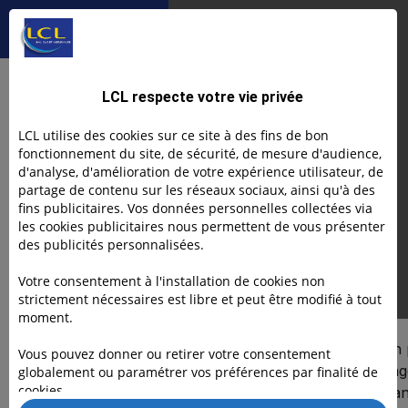
La fiscalité de la ces
arrière
mon
cession
entreprise
d’entreprise en
2025 : ce qu’il
Je transmets
Article
faut vraiment
La fiscalité de la
LCL respecte votre vie privée
savoir
cession d’entreprise
LCL utilise des cookies sur ce site à des fins de bon
fonctionnement du site, de sécurité, de mesure d'audience,
en 2025 : ce qu’il
d'analyse, d'amélioration de votre expérience utilisateur, de
partage de contenu sur les réseaux sociaux, ainsi qu'à des
faut vraiment savoir
fins publicitaires. Vos données personnelles collectées via
les cookies publicitaires nous permettent de vous présenter
des publicités personnalisées.
Votre consentement à l'installation de cookies non
Eve GERMAIN
16.10.25
strictement nécessaires est libre et peut être modifié à tout
moment.
DANS CET ARTICLE
Vendre son entreprise, c’est un
Vous pouvez donner ou retirer votre consentement
comme tourner une grande pag
globalement ou paramétrer vos préférences par finalité de
cookies.
Text Link
vie professionnelle. C’est excita