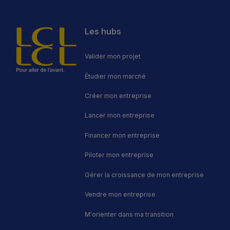
stratégiques.Pour faciliter
cette transition, les
dispositifs publics peuvent
Les hubs
jouer un rôle clé : alléger la
charge financière, sécuriser
la reprise et favoriser la
Valider mon projet
continuité de l’activité.
Étudier mon marché
Créer mon entreprise
Lancer mon entreprise
Financer mon entreprise
Piloter mon entreprise
Gérer la croissance de mon entreprise
Vendre mon entreprise
M'orienter dans ma transition